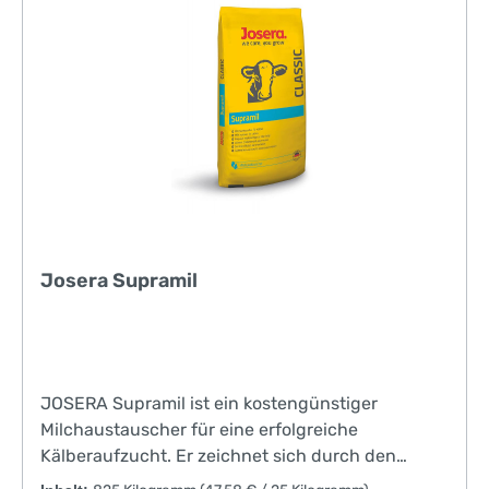
Josera Supramil
JOSERA Supramil ist ein kostengünstiger
Milchaustauscher für eine erfolgreiche
Kälberaufzucht. Er zeichnet sich durch den
Einsatz von Molkenprotein und ausgewählten