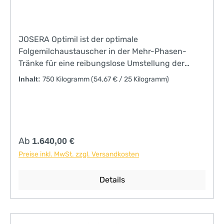
JOSERA Optimil ist der optimale
Folgemilchaustauscher in der Mehr-Phasen-
Tränke für eine reibungslose Umstellung der
Verdauung auf pflanzliche Futterkomponenten.
Inhalt:
750 Kilogramm
(54,67 € / 25 Kilogramm)
Die Zusammensetzung ist eine abgestimmte
Kombination aus leichtverdaulichen
Molkenprotein und hochwertigen pflanzlichen
Protein. Als Folgemilchaustauscher nach IgluVital
oder Vollmilch schafft JOSERA Optimil
Regulärer Preis:
Ab
1.640,00 €
ernährungsphysiologisch und ökonomisch das
Preise inkl. MwSt. zzgl. Versandkosten
bestmögliche Aufzuchtskonzept. Wir empfehlen
den Einsatz ab der 4. Lebenswoche.
Details
Gebindegröße: 25 kg