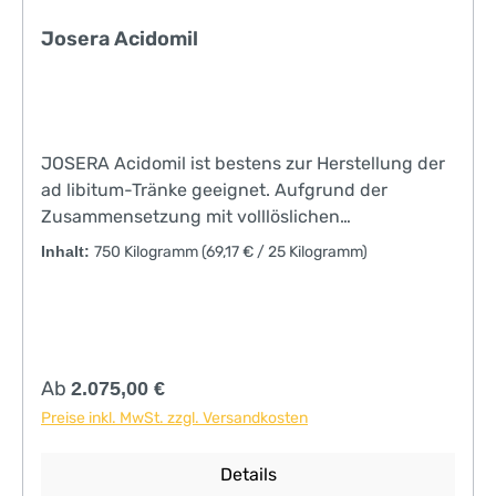
Josera Acidomil
JOSERA Acidomil ist bestens zur Herstellung der
ad libitum-Tränke geeignet. Aufgrund der
Zusammensetzung mit volllöslichen
Komponenten ist eine besonders hohe
Inhalt:
750 Kilogramm
(69,17 € / 25 Kilogramm)
Phasenstabilität über mehrere Stunden gegeben.
Ein abgesenkter pH-Wert auf 5,5 unterdrückt das
Wachstum von pathogenen Keimen und
verbessert die Tränkehygiene. Darüber hinaus
fördert die Ansäuerung eine schnelle
Regulärer Preis:
Ab
2.075,00 €
Labgerinnung im Magen und erhöht damit die
Preise inkl. MwSt. zzgl. Versandkosten
Verdaulichkeit. JOSERA Acidomil wird im
Anschluss an die Biestmilchphase restriktiv oder
Details
ad libitum empfohlen. Gebindegröße: 25 kg