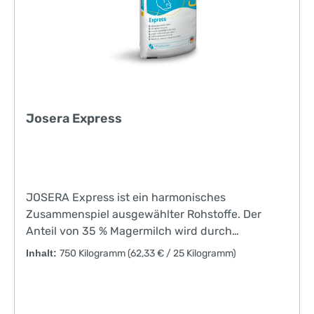
durch Senkung des Keimdrucks im Darm
geeignet zur Ein- und Mehr-Phasen-Fütterung
frühes Erstkalbealter sichere Aufzucht und
geringere Kälberverluste geringerer Zeitaufwand
durch konstante Tränkeaufnahme frühes
Verkaufen der Bullenkälber hohe Produktivität
durch „metabolische Programmierung”
Josera Express
JOSERA Express ist ein harmonisches
Zusammenspiel ausgewählter Rohstoffe. Der
Anteil von 35 % Magermilch wird durch
Molkenprotein und hydrolysiertes Weizenprotein
Inhalt:
750 Kilogramm
(62,33 € / 25 Kilogramm)
abgerundet. Somit wird JOSERA Express den
ernährungsphysiologischen Ansprüchen des
Kalbes in der Tränkephase bestens gerecht.