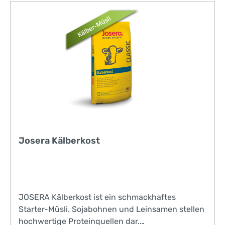
binden spezifische Erreger im Darm Polyphenole
besitzen entzündungshemmende Wirkungen
Probiotika erhöhen die Anzahl „guter“ Bakterien
und festigen das Darmmilieu Präbiotika fördern
die Darmflora und binden schädliche
ErregerMilchkomponenten mit hoher Löslichkeit –
bestens für die ad libitum Tränke geeignet
Josera Kälberkost
JOSERA Kälberkost ist ein schmackhaftes
Starter-Müsli. Sojabohnen und Leinsamen stellen
hochwertige Proteinquellen dar.