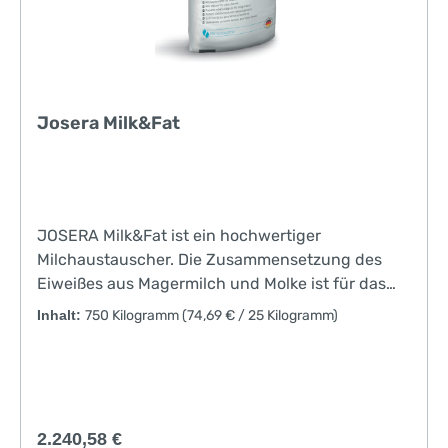
Josera Milk&Fat
JOSERA Milk&Fat ist ein hochwertiger
Milchaustauscher. Die Zusammensetzung des
Eiweißes aus Magermilch und Molke ist für das
Kalb leicht verdaulich und bietet hohe Sicherheit.
Inhalt:
750 Kilogramm
(74,69 € / 25 Kilogramm)
Durch den hohen Fettgehalt in JOSERA Milk&Fat
wird dem Tier viel Energie für ein optimales
Wachstum und ein belastbares Immunsystem
geliefert. Hochwertige Milchrohwaren
gewährleisten eine sehr gute Löslichkeit und
Regulärer Preis:
2.240,58 €