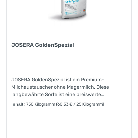
JOSERA GoldenSpezial
JOSERA GoldenSpezial ist ein Premium-
Milchaustauscher ohne Magermilch. Diese
langbewährte Sorte ist eine preiswerte
Alternative zu den magermilchhaltigen
Inhalt:
750 Kilogramm
(60,33 € / 25 Kilogramm)
Produkten JOSERA Brillant und Express. Die
hochverträglichen Komponenten ermöglichen
eine Fütterung im Anschluss an die
Biestmilchphase. Zur Unterstützung der eigenen