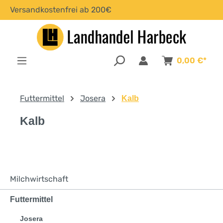
Versandkostenfrei ab 200€
alt springen
0,00 €*
Futtermittel
Josera
Kalb
Kalb
Milchwirtschaft
Futtermittel
Josera