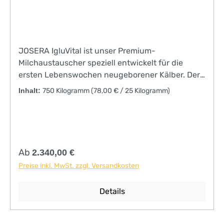
JOSERA IgluVital ist unser Premium-
Milchaustauscher speziell entwickelt für die
ersten Lebenswochen neugeborener Kälber. Der
Milchaustauscher basiert auf hochwertigen
Inhalt:
750 Kilogramm
(78,00 € / 25 Kilogramm)
Milchkomponenten, die durch die vorhandene
Enzymausstattung des jungen Kalbes optimal
verdaut werden können. Zusätzlich fördern
spezielle Rezepturbestanteile gezielt die
Entwicklung einer gesunden Darmflora und
Regulärer Preis:
Ab
2.340,00 €
stärken das Immunsystem. JOSERA IgluVital ist
Preise inkl. MwSt. zzgl. Versandkosten
somit der Sorglos-Milchaustauscher für die
bestmögliche Versorgung der neugeborenen
Details
Kälber nach dem Kolostrum. Folgende
Bestandteile machen JOSERA IgluVital als
Kälbertränke so einzigartig: Immunglobuline