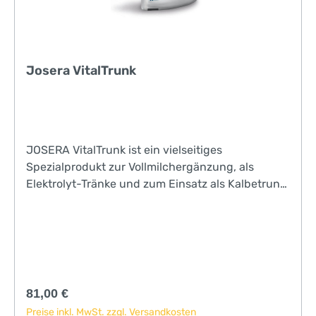
Josera VitalTrunk
JOSERA VitalTrunk ist ein vielseitiges
Spezialprodukt zur Vollmilchergänzung, als
Elektrolyt-Tränke und zum Einsatz als Kalbetrunk
nach der Abkalbung.
Regulärer Preis:
81,00 €
Preise inkl. MwSt. zzgl. Versandkosten