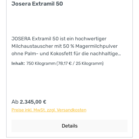
Josera Extramil 50
JOSERA Extramil 50 ist ein hochwertiger
Milchaustauscher mit 50 % Magermilchpulver
ohne Palm- und Kokosfett für die nachhaltige
Kälberaufzucht. In diesem Milchaustauscher
Inhalt:
750 Kilogramm
(78,17 € / 25 Kilogramm)
werden Milchrohwaren und Fettkomponenten
ausschließlich aus europäischer Herkunft
eingesetzt. Der hohe Anteil an Milchprotein aus
Magermilch-, Buttermilchpulver und
Molkenprotein gewährleisten eine sehr gute
Regulärer Preis:
Ab
2.345,00 €
Verträglichkeit beim jungen Kalb. Der Zusatz von
Preise inkl. MwSt. zzgl. Versandkosten
Prä- und Probiotika unterstützen zudem die
Nähstoffverdaulichkeit. Generell empfehlen wir
Details
JOSERA Extramil 50 bereits ab der 1.
Lebenswoche. Ab der 5. Lebenswoche kann ein